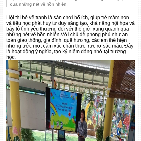
qua những nét vẽ hồn nhiên.
Hội thi bé vẽ tranh là sân chơi bổ ích, giúp trẻ mầm non
và tiểu học phát huy tư duy sáng tạo, khả năng hội họa và
bày tỏ tình yêu thương đối với thế giới xung quanh qua
những nét vẽ hồn nhiên.Với chủ đề phong phú như an
toàn giao thông, gia đình, quê hương, các em thể hiện
những ước mơ, cảm xúc chân thực, rực rỡ sắc màu. Đây
là hoạt động ý nghĩa, tạo kỷ niệm đáng nhớ tại trường
học.